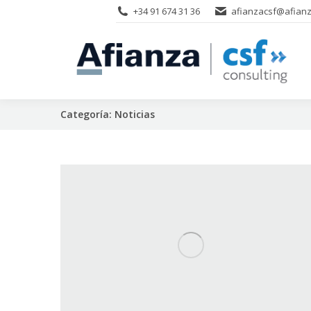
+34 91 674 31 36
afianzacsf@afianz
Categoría:
Noticias