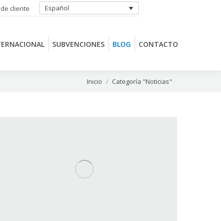
Español
 de cliente
TERNACIONAL
SUBVENCIONES
BLOG
CONTACTO
TERNACIONAL
SUBVENCIONES
BLOG
CONTACTO
Estás aquí:
Inicio
Categoría "Noticias"