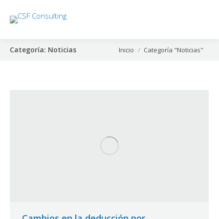
Categoría:
Noticias
Estás aquí:
Inicio
Categoría "Noticias"
Cambios en la deducción por