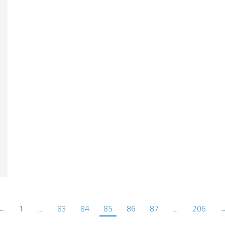
←
1
…
83
84
85
86
87
…
206