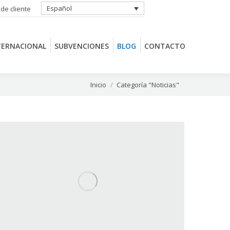
Español
 de cliente
TERNACIONAL
SUBVENCIONES
BLOG
CONTACTO
TERNACIONAL
SUBVENCIONES
BLOG
CONTACTO
Estás aquí:
Inicio
Categoría "Noticias"