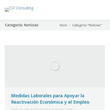
Categoría:
Noticias
Estás aquí:
Inicio
Categoría "Noticias"
Medidas Laborales para Apoyar la
Reactivación Económica y el Empleo
Noticias
Por
csfconsulting
8 julio, 2020